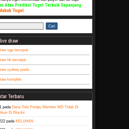
n Atau Prediksi Togel Terbaik Sepanjang
Mabuk Togel
live draw
draw sgp tercepat
draw hk tercepat
draw sydney pools
draw komplite
tar Terbaru
1
pada
Dana Toto Penipu Member WD Tidak Di
Akun Di Blockir
222
pada
KELUHAN