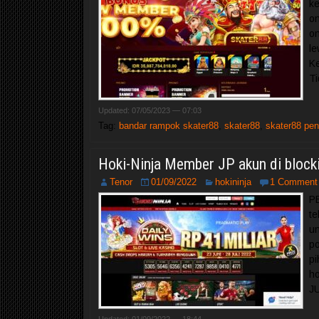
k
on
o
l
Ke
Ti
Updated: 07/05/2023 — 07:03
Tag:
bandar rampok skater88
,
skater88
,
skater88 pen
Hoki-Ninja Member JP akun di block
Tenor
01/09/2022
hokininja
1 Comment
PE
te
un
po
pi
h
J