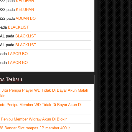
222
pada
KELUHAN
222
pada
KELUHAN
222
pada
ADUAN BO
ada
BLACKLIST
AL
pada
BLACKLIST
AL
pada
BLACKLIST
ada
LAPOR BO
ada
LAPOR BO
os Terbaru
i Jitu Penipu Player WD Tidak Di Bayar Akun Malah
kir
oto Penipu Member WD Tidak Di Bayar Akun Di
 Penipu Member Widraw Akun Di Blokir
88 Bandar Slot rampas JP member 400 jt