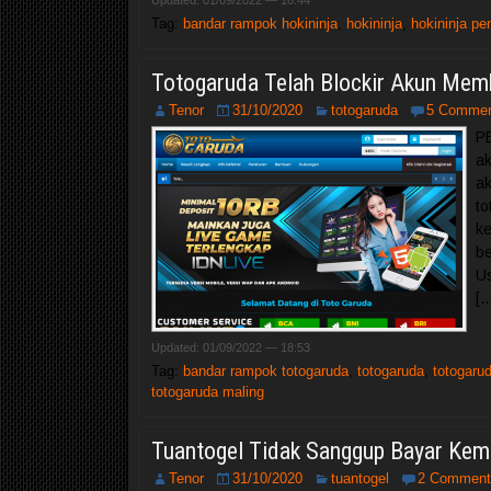
Updated: 01/09/2022 — 18:44
Tag:
bandar rampok hokininja
,
hokininja
,
hokininja pe
Totogaruda Telah Blockir Akun Mem
Tenor
31/10/2020
totogaruda
5 Comme
P
ak
ak
to
ke
b
U
[…
Updated: 01/09/2022 — 18:53
Tag:
bandar rampok totogaruda
,
totogaruda
,
totogaru
totogaruda maling
Tuantogel Tidak Sanggup Bayar Kem
Tenor
31/10/2020
tuantogel
2 Comment