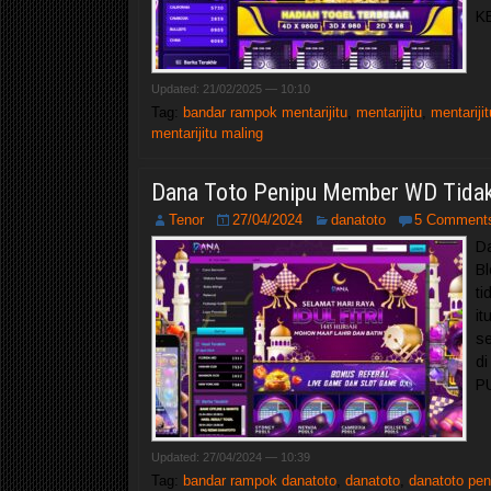
K
Updated: 21/02/2025 — 10:10
Tag:
bandar rampok mentarijitu
,
mentarijitu
,
mentariji
mentarijitu maling
Dana Toto Penipu Member WD Tidak 
Tenor
27/04/2024
danatoto
5 Comment
D
Bl
ti
it
se
d
P
Updated: 27/04/2024 — 10:39
Tag:
bandar rampok danatoto
,
danatoto
,
danatoto pen