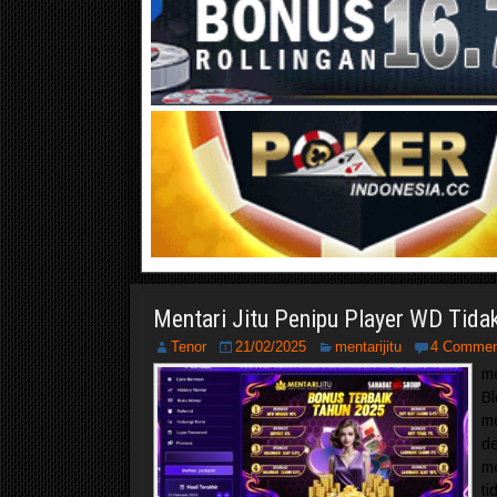
Mentari Jitu Penipu Player WD Tidak
Tenor
21/02/2025
mentarijitu
4 Commen
me
Bl
me
de
me
ti