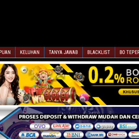
PUAN
KELUHAN
TANYA JAWAB
BLACKLIST
BO TEPE