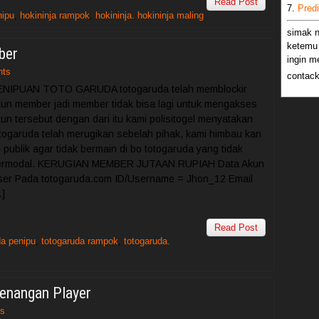
Read Post
7.
Predi
nipu
,
hokininja rampok
,
hokininja. hokininja maling
simak n
ketemu 
ber
ingin m
nts
contac
ENIPUAN TOTO GARUDA totogaruda telah memblockir
un member jadi member tidak bisa lagi untuk mengakses
un tersebut dengan dari itu kami polisitogel menyatakan
togaruda telah merugikan sebelah pihak, kami himbau kan
 publik agar tidak bermain di bo totogaruda yang tidak
ermodal. KERUGIAN MEMBER JUTAAN RUPIAH Data Akun
ser Pada totogaruda.com ID/Username = Jhon_12 Email
]
Read Post
da penipu
,
totogaruda rampok
,
totogaruda.
enangan Player
s