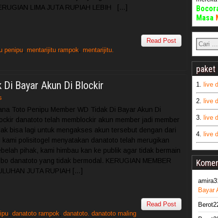
ERUGIAN LIMA JUTA RUPIAH LEBIH […]
Bocora
Masa
Read Post
tu penipu
,
mentarijitu rampok
,
mentarijitu.
paket 
Di Bayar Akun Di Blockir
1.
live 
s
2.
live 
ana Toto Penipu Member WD Tidak Di Bayar Akun Di
3.
live 
ockir danatoto telah memblockir akun member jadi member
dak bisa lagi untuk mengakses akun tersebut dengan dari
4.
live 
u kami polisitogel menyatakan danatoto telah merugikan
belah pihak, kami himbau kan ke publik agar tidak bermain
i bo danatoto yang tidak bermodal. KERUGIAN MEMBER
Komen
ULUHAN JUTA RUPIAH […]
amira3
Bayar 
Read Post
Berot2
ipu
,
danatoto rampok
,
danatoto. danatoto maling