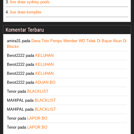
3.
live draw sydney pools
4.
live draw komplite
Komentar Terbaru
amira31
pada
Dana Toto Penipu Member WD Tidak Di Bayar Akun Di
Blockir
Berot2222
pada
KELUHAN
Berot2222
pada
KELUHAN
Berot2222
pada
KELUHAN
Berot2222
pada
ADUAN BO
Tenor
pada
BLACKLIST
MAHIPAL
pada
BLACKLIST
MAHIPAL
pada
BLACKLIST
Tenor
pada
LAPOR BO
Tenor
pada
LAPOR BO